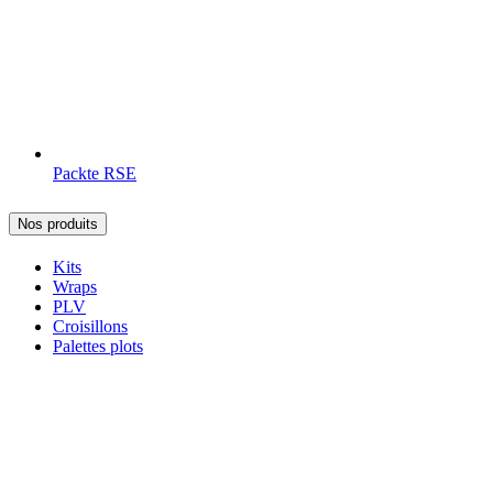
Packte RSE
Nos produits
Kits
Wraps
PLV
Croisillons
Palettes plots