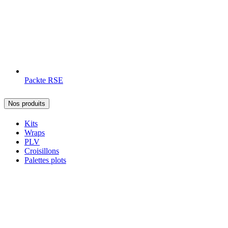
Packte RSE
Nos produits
Kits
Wraps
PLV
Croisillons
Palettes plots