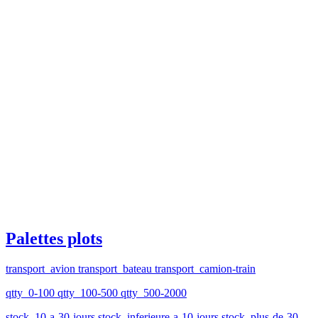
Palettes plots
transport_avion transport_bateau transport_camion-train
qtty_0-100 qtty_100-500 qtty_500-2000
stock_10-a-30-jours stock_inferieure-a-10-jours stock_plus-de-30-