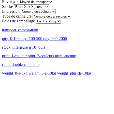
Envoi par
Stocké
Impression
Type de cannelure
Poids de l'emballage
transport_camion-train
qtty_0-100 qtty_100-500 qtty_500-2000
stock_inferieure-a-10-jours
print_1-couleur print_2-couleurs print_aucune
cann_double-cannelure
weight_0-a-5kg weight_5-a-10kg weight_plus-de-10kg