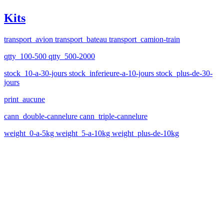
Kits
transport_avion transport_bateau transport_camion-train
qtty_100-500 qtty_500-2000
stock_10-a-30-jours stock_inferieure-a-10-jours stock_plus-de-30-
jours
print_aucune
cann_double-cannelure cann_triple-cannelure
weight_0-a-5kg weight_5-a-10kg weight_plus-de-10kg