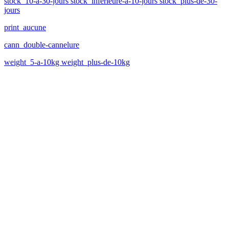
stock_10-a-30-jours stock_inferieure-a-10-jours stock_plus-de-30-
jours
print_aucune
cann_double-cannelure
weight_5-a-10kg weight_plus-de-10kg