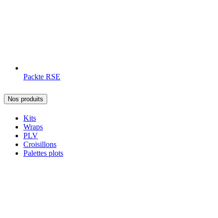
Packte RSE
Nos produits
Kits
Wraps
PLV
Croisillons
Palettes plots