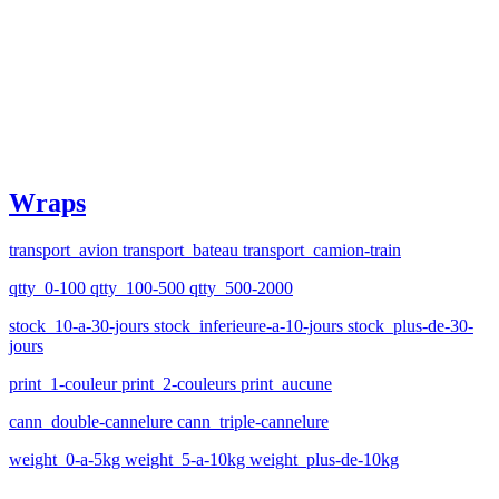
Wraps
transport_avion transport_bateau transport_camion-train
qtty_0-100 qtty_100-500 qtty_500-2000
stock_10-a-30-jours stock_inferieure-a-10-jours stock_plus-de-30-
jours
print_1-couleur print_2-couleurs print_aucune
cann_double-cannelure cann_triple-cannelure
weight_0-a-5kg weight_5-a-10kg weight_plus-de-10kg