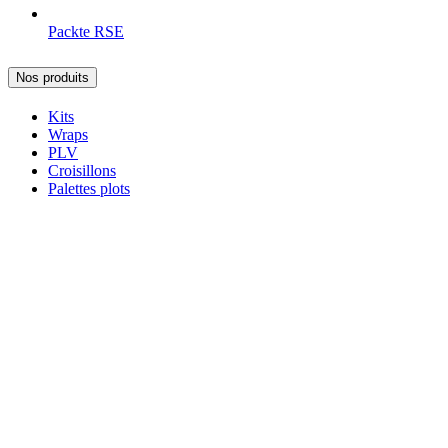
Packte RSE
Nos produits
Kits
Wraps
PLV
Croisillons
Palettes plots