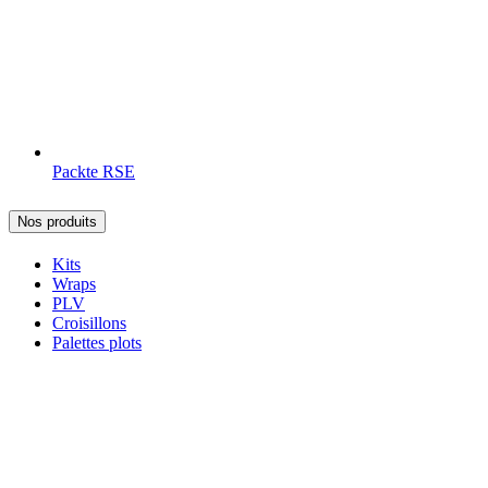
Packte RSE
Nos produits
Kits
Wraps
PLV
Croisillons
Palettes plots