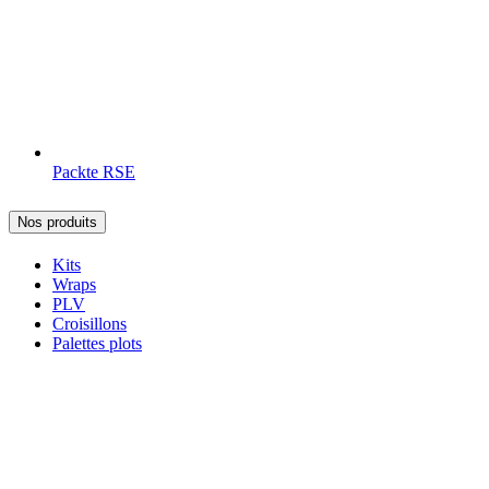
Packte RSE
Nos produits
Kits
Wraps
PLV
Croisillons
Palettes plots